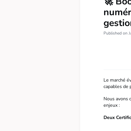
🚀 Boo
numéri
gestion
Published on J
Le marché év
capables de p
Nous avons 
enjeux :
Deux Certific