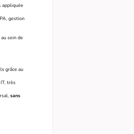
A appliquée
RPA, gestion
 au sein de
els grâce au
IT, très
rsal,
sans