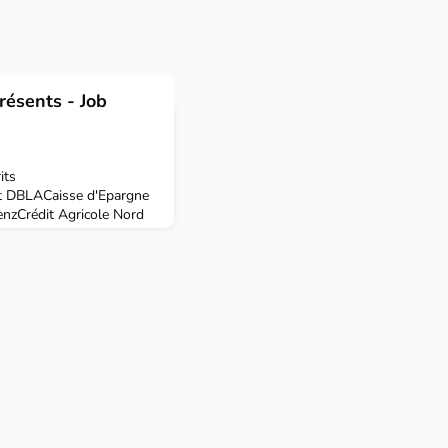
résents - Job
its
 DBLACaisse d'Epargne
nzCrédit Agricole Nord
tiaDOMINIQUE SUAUD
IDEM CONSEILEXCOM
ITECOFORVIS MAZARSIN
D & ASSOCIESPKF
nseilSTRATTTSYNERGY
'av