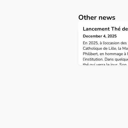
Other news
Lancement Thé de
December 4, 2025
En 2025, à l’occasion des
Catholique de Lille, la Ma
Philibert, en hommage à P
l’institution. Dans quelq
thé qui verra le jour. Son
Etoiles*. L’observatoire 
emblématique de l’hôtel a
de thé Philibert, c’est un 