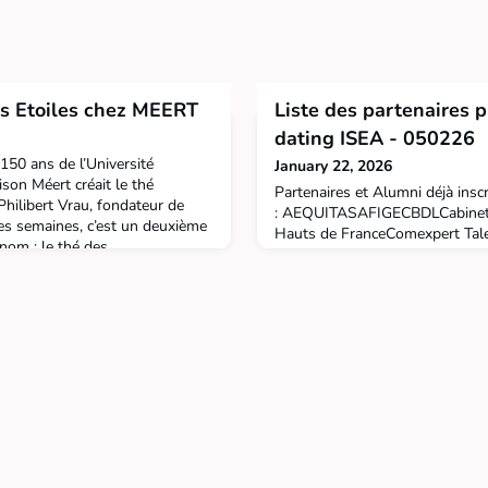
s Etoiles chez MEERT
Liste des partenaires p
dating ISEA - 050226
 150 ans de l’Université
January 22, 2026
ison Méert créait le thé
Partenaires et Alumni déjà inscr
hilibert Vrau, fondateur de
: AEQUITASAFIGECBDLCabinet
ues semaines, c’est un deuxième
Hauts de FranceComexpert Tale
 nom : le thé des
de FranceCTN FranceDiligen
mis en lumièreAprès la façade
EXPERTISE ET CONSEILEQU
cadémique qui illustrait la boîte
FORTINEYFCCFIC ExpertiseF
autr
EXTENSOKPMGNOIRET
PATRIMOINENUMANSPANSAR
ArsilonPRGX FranceRydge Co
FRANCEValoxy Alumni, vous n