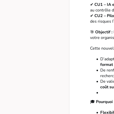
✔
CU1 – IA 
au contrôle 
✔
CU2 – Pilo
des risques I
🎯
Objectif :
votre organis
Cette nouvel
D’adapt
format
De renf
recherc
De val
coût s
🎓
Pourquoi 
Flexibi