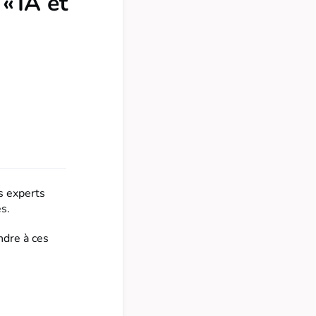
« IA et
s experts
s.
ndre à ces