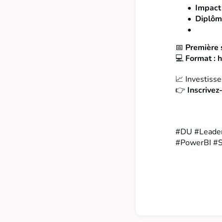
Impact
Diplôm
📅
Première 
💻
Format : 
📈 Investisse
👉
Inscrivez
#DU #Leader
#PowerBI #S