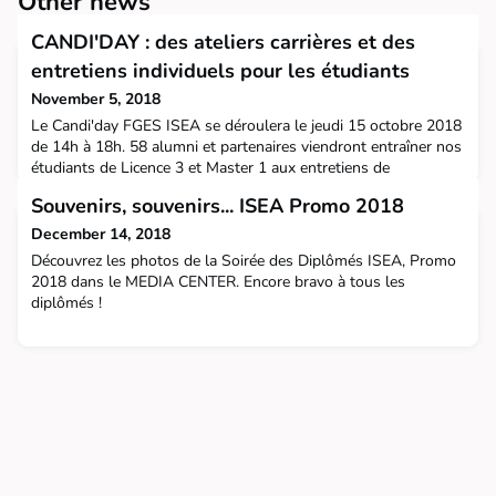
Other news
CANDI'DAY : des ateliers carrières et des
entretiens individuels pour les étudiants
November 5, 2018
Le Candi'day FGES ISEA se déroulera le jeudi 15 octobre 2018
de 14h à 18h. 58 alumni et partenaires viendront entraîner nos
étudiants de Licence 3 et Master 1 aux entretiens de
recrutement. Profils : recruteurs, managers, coachs orientation
Souvenirs, souvenirs... ISEA Promo 2018
indépendants. 314 créneaux d'entretiens18 ateliers proposés :
cv, lettre, cv en anglais, photo de cv, cv vidéo, profil LinkedIn,
December 14, 2018
escape game sur le management,
Découvrez les photos de la Soirée des Diplômés ISEA, Promo
2018 dans le MEDIA CENTER. Encore bravo à tous les
diplômés !