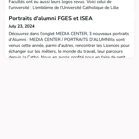
Facultés ont eu aussi leurs logos revus. Voici celui de
l'université : L’emblème de l’Université Catholique de Lille
reprend son blason historique.Son dessin a été revu pour une
Portraits d'alumni FGES et ISEA
meilleure lisibilité et adaptation aux supports actuels. Ses
symboles et couleurs conservent la valeur patrimoniale de
July 23, 2024
l’Université.Les clés de Saint Pierre : Ce
Découvrez dans l'onglet MEDIA CENTER, 3 nouveaux portraits
d'Alumni : MEDIA CENTER / PORTRAITS D'ALUMNIIls sont
venus cette année, parmi d'autres, rencontrer les Licences pour
échanger sur les métiers, le monde du travail, leur parcours
depuis la Catho. Nous en avons profité pour en faire de petit
résumés. Voici aussi les liens sur notre chaîne YouTube FGES
:Diane Pollet, CEO de Bockliphttps://yo