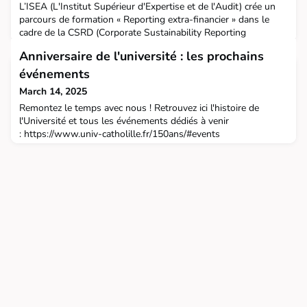
L’ISEA (L'Institut Supérieur d'Expertise et de l'Audit) crée un
parcours de formation « Reporting extra-financier » dans le
cadre de la CSRD (Corporate Sustainability Reporting
Directive) pour les professionnels dont l'objectif est de
Anniversaire de l'université : les prochains
développer les compétences de ceux-ci afin d'assurer l'audit de
qualité des rapports extra-financier. Nous allons demander
événements
l’agrément de la Haute Autorité de l’Audi
March 14, 2025
Remontez le temps avec nous ! Retrouvez ici l'histoire de
l'Université et tous les événements dédiés à venir
: https://www.univ-catholille.fr/150ans/#events