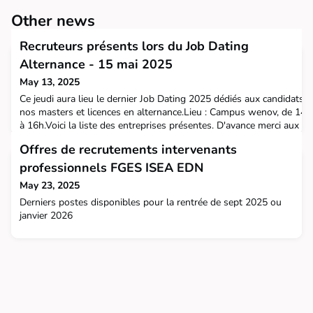
Other news
Recruteurs présents lors du Job Dating
Alternance - 15 mai 2025
May 13, 2025
Ce jeudi aura lieu le dernier Job Dating 2025 dédiés aux candidats à
nos masters et licences en alternance.Lieu : Campus wenov, de 14h
à 16h.Voici la liste des entreprises présentes. D'avance merci aux
partenaires et alumni présents ! ACSSIADICTIZBDLBRADY
Offres de recrutements intervenants
GROUPEBYCLETTECaisse D'Epargne Hauts de
FranceCFOTClick2BuyCONCILIANCREAPRIMDECATHLONEXPERT
professionnels FGES ISEA EDN
& CoEY LILLEFCCGROUPAMA NORD ESTHellostageIN EXTENS
May 23, 2025
Derniers postes disponibles pour la rentrée de sept 2025 ou
janvier 2026