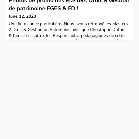
Photos de promo des Masters Droit & Gestion
they will live as Alumni !We wish them the best for the end of
their work-study training and the begining of their
de patrimoine FGES & FD !
professional life… See you all 12th of February to cele
June 12, 2020
Une fin d'année particulière...Nous avons retrouvé les Masters
2 Droit & Gestion de Patrimoine ainsi que Christophe Duthoit
& Kenza Lessaffre, les Responsables pédagogiques de cette
classe partagée FD & FGES pour réaliser un bilan d'année et
préparer les prochains événements qu'ils vivront, nous
l'espérons, en tant qu'Alumni. Nous avons réalisé la
traditionnelle photo de promo… via Teams !Nous leu