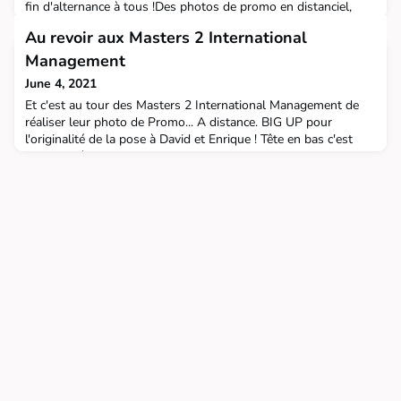
fin d'alternance à tous !Des photos de promo en distanciel,
cette année.
Au revoir aux Masters 2 International
Management
June 4, 2021
Et c'est au tour des Masters 2 International Management de
réaliser leur photo de Promo... A distance. BIG UP pour
l'originalité de la pose à David et Enrique ! Tête en bas c'est
une première !Ce matin, c'est le temps du Bilan avant de
terminer l'alternance à plein temps jusque fin août. RDV à la
Cérémonie des Diplômés débtut 2022.