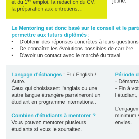
er
jeune.
et du 1
emploi, la rédaction du CV,
la préparation aux entretiens…
Le Mentoring est donc basé sur le conseil et le par
permettre aux futurs diplômés
:
• D'obtenir des réponses concrètes à leurs questions r
• De connaître les évolutions possibles de carrière
• D'avoir un contact avec le marché du travail
Langage d’échanges
: Fr / English /
Période 
Autre.
- Démarra
Ceux qui choisissent l'anglais ou une
- Fin à v
autre langue étrangère parraineront un
l’étudiant
étudiant en programme international.
L’engagem
Combien d'étudiants à mentorer ?
minimum s
Vous pouvez mentorer plusieurs
envies.
étudiants si vous le souhaitez.