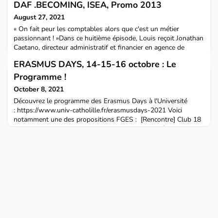
DAF .BECOMING, ISEA, Promo 2013
August 27, 2021
« On fait peur les comptables alors que c'est un métier
passionnant ! »Dans ce huitième épisode, Louis reçoit Jonathan
Caetano, directeur administratif et financier en agence de
communication, le Groupe .BECOMING et Alumni ISEA, Promo
ERASMUS DAYS, 14-15-16 octobre : Le
2013. Jonathan veut démolir les clichés autour des métiers de
la finance, affirme qu'il faut accepter de ne pas être expert en
Programme !
tout et souligne l'importance de comme
October 8, 2021
Découvrez le programme des Erasmus Days à l'Université
: https://www.univ-catholille.fr/erasmusdays-2021 Voici
notamment une des propositions FGES : [Rencontre] Club 18
“Mobility as a career booster” #FGESOuvert aux étudiantes et
étudiants de la FGESDate : 14 octobreHeure : 17h à 18hLieu :
RS101Langue : EN/FREvery Thursday evening, the same time
as a student “aperitif”, we share an unformal momen