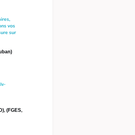
ires,
ons vos
sure sur
uban)
iv-
), (FGES,