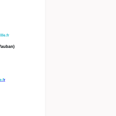
le.fr
Vauban)
e.f
r