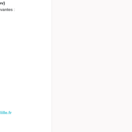
ov)
ivantes :
lle.fr