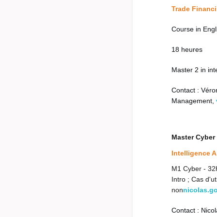
Trade Financ
Course in Eng
18 heures
Master 2 in in
Contact : Véro
Management,
Master Cyber
Intelligence Ar
M1 Cyber - 32
Intro ; Cas d'ut
non
nicolas.go
Contact : Nic