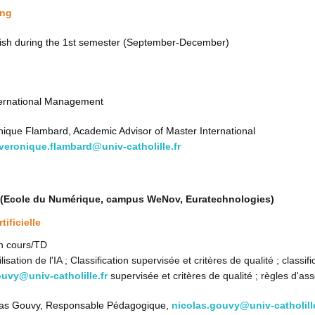
ing
lish during the 1st semester (September-December)
ternational Management
nique Flambard, Academic Advisor of Master International
veronique.flambard@univ-catholille.fr
 (Ecole du Numérique, campus WeNov, Euratechnologies)
tificielle
h cours/TD
ilisation de l'IA ; Classification supervisée et critères de qualité ; classifi
uvy@univ-catholille.fr
supervisée et critères de qualité ; règles d'ass
olas Gouvy, Responsable Pédagogique,
nicolas.gouvy@univ-catholille