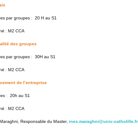
ais
es par groupes : 20 H au S1
né : M2 CCA
calité des groupes
es par groupes : 30H au S1
né : M2 CCA
ncement de l’entreprise
es : 20h au S1
né : M2 CCA
s Maraghni, Responsable du Master,
ines.maraghni@univ-catholille.fr