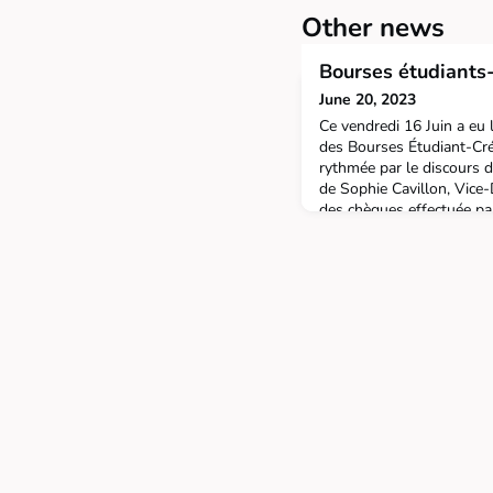
Other news
Bourses étudiants
June 20, 2023
Ce vendredi 16 Juin a eu
des Bourses Étudiant-Cré
rythmée par le discours 
de Sophie Cavillon, Vice-
des chèques effectuée pa
Daniel Wecxsteen, Respo
un cocktail estival a été 
ont été inspirés p