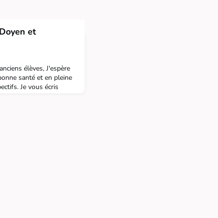
Doyen et
anciens élèves, J'espère
bonne santé et en pleine
ctifs. Je vous écris
 importantes concernant
 d’année universitaire, le
mbrasser un nouveau défi
eu le privilège de servir