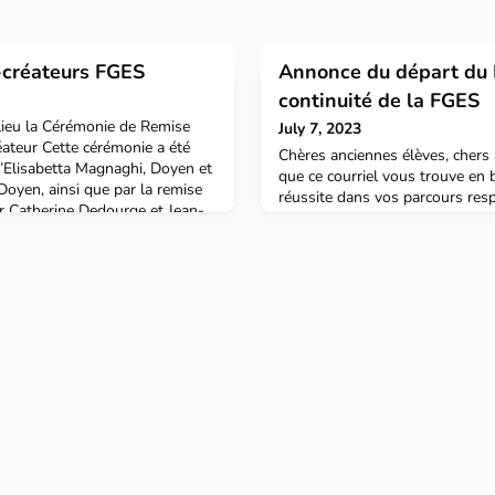
-créateurs FGES
Annonce du départ du 
continuité de la FGES
 lieu la Cérémonie de Remise
July 7, 2023
ateur Cette cérémonie a été
Chères anciennes élèves, chers 
d’Elisabetta Magnaghi, Doyen et
que ce courriel vous trouve en 
Doyen, ainsi que par la remise
réussite dans vos parcours respe
r Catherine Dedourge et Jean-
aujourd'hui avec des nouvelles
nsables pédagogiques. Ensuite,
notre chère faculté. En cette fin
offert. Nos Étudiants Créateurs
moment est venu pour moi d'e
professionnel. Depuis 2018, j'ai 
en tant q