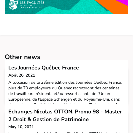
Other news
Les Journées Québec France
April 26, 2021
A l’occasion de la 23ème édition des Journées Québec France,
plus de 70 employeurs du Québec recruteront des centaines
de travailleurs résidents et/ou ressortissants de l’Union
Européenne, de l’Espace Schengen et du Royaume-Uni, dans
des secteurs d’activité très variés tels que : Technologies de
l'information ; Jeux vidéo ; Génie électrique, électronique et
Echanges Nicolas OTTON, Promo 98 - Master
mécanique ; Industrie et construction ;
2 Droit & Gestion de Patrimoine
May 10, 2021