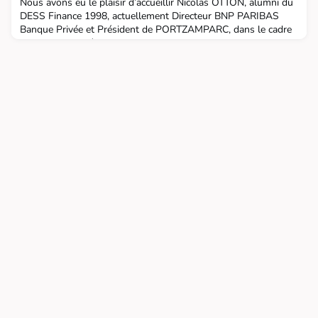
Nous avons eu le plaisir d’accueillir Nicolas OTTON, alumni du
DESS Finance 1998, actuellement Directeur BNP PARIBAS
Banque Privée et Président de PORTZAMPARC, dans le cadre
du cours "Problématiques professionnelles" en Master 2 Droit
& Gestion de Patrimoine, invité par leur enseignant Christophe
DUTHOIT. Plusieurs thèmes ont été abordés : le contexte
économique et les marchés, l'évolution de la