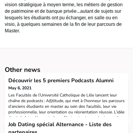
vision stratégique à moyen terme, les métiers de gestion
de patrimoine et de banque privée...autant de sujets sur
lesquels les étudiants ont pu échanger, en salle ou en
visio, à quelques semaines de la fin de leur parcours de
Master.
Other news
Découvrir les 5 premiers Podcasts Alumni
May 6, 2021
Les Facultés de l’Université Catholique de Lille lancent leur
chaîne de podcasts : A(l)titude, qui met à l’honneur les parcours
d’anciens étudiants en master au sein des facultés, leur vie
professionnelle, leur orientation ou réorientation réussie. L’idée
étant de faire découvrir de profils inspirants ou atypiques, des
nouveaux métiers, en éveillant leur curiosité le temps d’un
Job Dating spécial Alternance - Liste des
épisode. Un véritab
partenaires