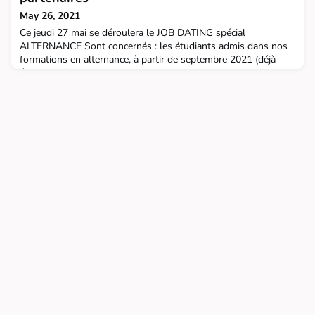
May 26, 2021
Ce jeudi 27 mai se déroulera le JOB DATING spécial
ALTERNANCE Sont concernés : les étudiants admis dans nos
formations en alternance, à partir de septembre 2021 (déjà
étudiants à la FGES et ISEA ou futurs inscrits). -
70 entreprises y sont inscrites.- 223 entretiens
programmés. Le Job Dating permet le premier entretien entre
le recruteur et l'étudiant. Les rencontres s'enchaîneront tout au
long de